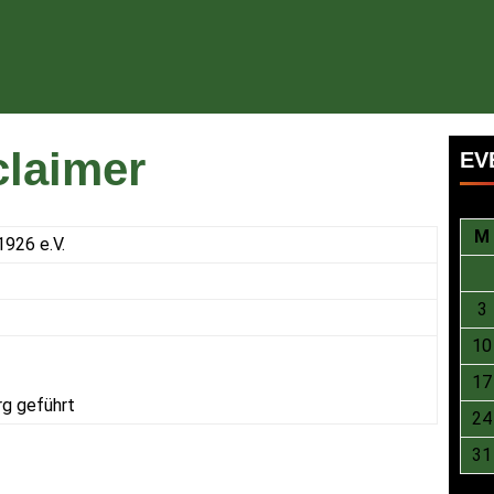
laimer
EV
M
1926 e.V.
3
10
17
rg geführt
24
31