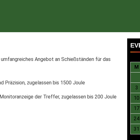
EV
n umfangreiches Angebot an Schießständen für das
M
d Präzision, zugelassen bis 1500 Joule
3
onitoranzeige der Treffer, zugelassen bis 200 Joule
10
17
24
31